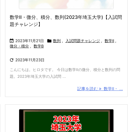
数学Ⅱ・微分、積分、数列(2023年埼玉大学)【入試問
題チャレンジ】

2023年11月21日

数列
,
入試問題チャレンジ
,
数学II
,
微分・積分
,
数学B

2023年11月23日
こんにちは。ヒロタです。 今日は数学Ⅱの微分、積分と数列の問
題。2023年埼玉大学の入試問 ...
記事を読む
数学Ⅱ・ ...