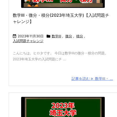
数学Ⅲ・微分・積分(2023年埼玉大学)【入試問題チ
ャレンジ】

2023年11月30日

数学Ⅲ
,
微分
,
積分
,
入試問題チャレンジ
こんにちは。ヒロタです。 今日は数学Ⅲの微分・積分の問題。
2023年埼玉大学の入試問題にチ ...
記事を読む
数学Ⅲ・ ...