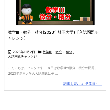
数学Ⅲ・微分・積分(2023年埼玉大学)【入試問題チ
ャレンジ】

2023年11月2日

数学Ⅲ
,
微分
,
積分
,
入試問題チャレンジ
こんにちは。ヒロタです。 今日は数学Ⅲの微分・積分の問題。
2023年埼玉大学の入試問題にチ ...
記事を読む
数学Ⅲ・ ...